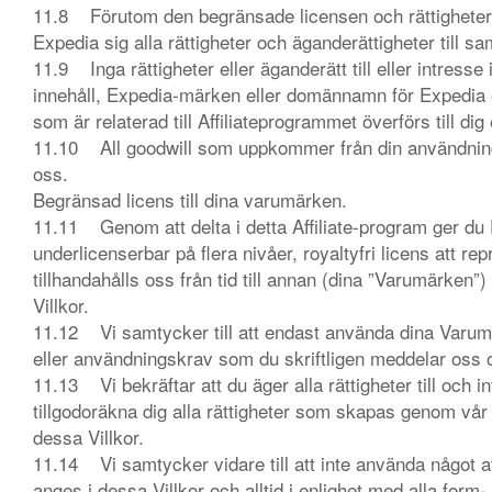
11.8 Förutom den begränsade licensen och rättigheterna
Expedia sig alla rättigheter och äganderättigheter til
11.9 Inga rättigheter eller äganderätt till eller intress
innehåll, Expedia-märken eller domännamn för Expedia e
som är relaterad till Affiliateprogrammet överförs till dig
11.10 All goodwill som uppkommer från din användning
oss.
Begränsad licens till dina varumärken.
11.11 Genom att delta i detta Affiliate-program ger du 
underlicenserbar på flera nivåer, royaltyfri licens att 
tillhandahålls oss från tid till annan (dina ”Varumärken
Villkor.
11.12 Vi samtycker till att endast använda dina Varum
eller användningskrav som du skriftligen meddelar oss 
11.13 Vi bekräftar att du äger alla rättigheter till och
tillgodoräkna dig alla rättigheter som skapas genom vå
dessa Villkor.
11.14 Vi samtycker vidare till att inte använda något
anges i dessa Villkor och alltid i enlighet med alla form