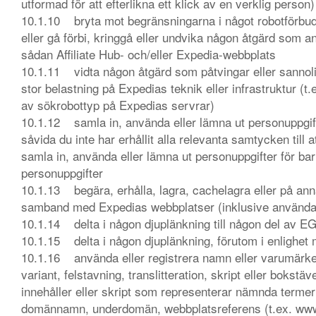
utformad för att efterlikna ett klick av en verklig person)
10.1.10 bryta mot begränsningarna i något robotförbud 
eller gå förbi, kringgå eller undvika någon åtgärd som an
sådan Affiliate Hub- och/eller Expedia-webbplats
10.1.11 vidta någon åtgärd som påtvingar eller sannolik
stor belastning på Expedias teknik eller infrastruktur (t
av sökrobottyp på Expedias servrar)
10.1.12 samla in, använda eller lämna ut personuppgif
såvida du inte har erhållit alla relevanta samtycken till 
samla in, använda eller lämna ut personuppgifter för bar
personuppgifter
10.1.13 begära, erhålla, lagra, cachelagra eller på an
samband med Expedias webbplatser (inklusive användar
10.1.14 delta i någon djuplänkning till någon del av EG
10.1.15 delta i någon djuplänkning, förutom i enlighet 
10.1.16 använda eller registrera namn eller varumärken
variant, felstavning, translitteration, skript eller boks
innehåller eller skript som representerar nämnda terme
domännamn, underdomän, webbplatsreferens (t.ex. www.