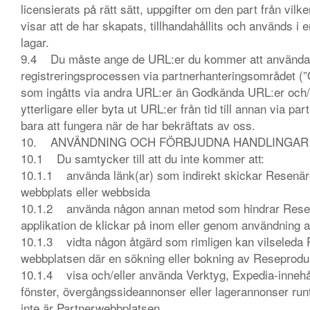
licensierats på rätt sätt, uppgifter om den part från vil
visar att de har skapats, tillhandahållits och används i
lagar.
9.4 Du måste ange de URL:er du kommer att använda fö
registreringsprocessen via partnerhanteringsområdet (”
som ingåtts via andra URL:er än Godkända URL:er och/ell
ytterligare eller byta ut URL:er från tid till annan vi
bara att fungera när de har bekräftats av oss.
10. ANVÄNDNING OCH FÖRBJUDNA HANDLINGAR
10.1 Du samtycker till att du inte kommer att:
10.1.1 använda länk(ar) som indirekt skickar Resenärer
webbplats eller webbsida
10.1.2 använda någon annan metod som hindrar Resenär
applikation de klickar på inom eller genom användning 
10.1.3 vidta någon åtgärd som rimligen kan vilseleda Re
webbplatsen där en sökning eller bokning av Reseprodu
10.1.4 visa och/eller använda Verktyg, Expedia-innehåll
fönster, övergångssideannonser eller lagerannonser ru
inte är Partnerwebbplatsen