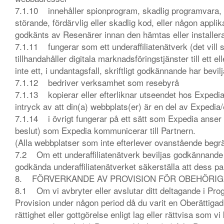
7.1.10 innehåller spionprogram, skadlig programvara, 
störande, fördärvlig eller skadlig kod, eller någon appli
godkänts av Resenärer innan den hämtas eller installer
7.1.11 fungerar som ett underaffiliatenätverk (det vill 
tillhandahåller digitala marknadsföringstjänster till ett el
inte ett, i undantagsfall, skriftligt godkännande har bev
7.1.12 bedriver verksamhet som resebyrå
7.1.13 kopierar eller efterliknar utseendet hos Expedia
intryck av att din(a) webbplats(er) är en del av Expedi
7.1.14 i övrigt fungerar på ett sätt som Expedia anser
beslut) som Expedia kommunicerar till Partnern.
(Alla webbplatser som inte efterlever ovanstående begr
7.2 Om ett underaffiliatenätverk beviljas godkännande
godkända underaffiliatenätverket säkerställa att dess par
8. FÖRVERKANDE AV PROVISION FÖR OBEHÖRI
8.1 Om vi avbryter eller avslutar ditt deltagande i Progr
Provision under någon period då du varit en Oberättigad
rättighet eller gottgörelse enligt lag eller rättvisa som vi 