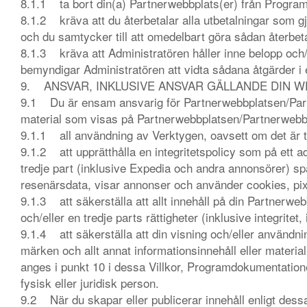
8.1.1 ta bort din(a) Partnerwebbplats(er) från Program
8.1.2 kräva att du återbetalar alla utbetalningar som g
och du samtycker till att omedelbart göra sådan återbeta
8.1.3 kräva att Administratören håller inne belopp och/
bemyndigar Administratören att vidta sådana åtgärder i 
9. ANSVAR, INKLUSIVE ANSVAR GÄLLANDE DIN 
9.1 Du är ensam ansvarig för Partnerwebbplatsen/Partn
material som visas på Partnerwebbplatsen/Partnerwebbp
9.1.1 all användning av Verktygen, oavsett om det är til
9.1.2 att upprätthålla en integritetspolicy som på ett 
tredje part (inklusive Expedia och andra annonsörer) spå
resenärsdata, visar annonser och använder cookies, pi
9.1.3 att säkerställa att allt innehåll på din Partnerweb
och/eller en tredje parts rättigheter (inklusive integritet
9.1.4 att säkerställa att din visning och/eller användni
märken och allt annat informationsinnehåll eller material
anges i punkt 10 i dessa Villkor, Programdokumentation
fysisk eller juridisk person.
9.2 När du skapar eller publicerar innehåll enligt dessa