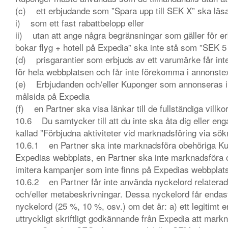
(c) ett erbjudande som ”Spara upp till SEK X” ska läs
i) som ett fast rabattbelopp eller
ii) utan att ange några begränsningar som gäller för er
bokar flyg + hotell på Expedia” ska inte stå som ”SEK 5
(d) prisgarantier som erbjuds av ett varumärke får in
för hela webbplatsen och får inte förekomma i annonste
(e) Erbjudanden och/eller Kuponger som annonseras i 
målsida på Expedia
(f) en Partner ska visa länkar till de fullständiga vill
10.6 Du samtycker till att du inte ska åta dig eller eng
kallad ”Förbjudna aktiviteter vid marknadsföring via sö
10.6.1 en Partner ska inte marknadsföra obehöriga Kup
Expedias webbplats, en Partner ska inte marknadsföra o
imitera kampanjer som inte finns på Expedias webbplat
10.6.2 en Partner får inte använda nyckelord relaterade
och/eller metabeskrivningar. Dessa nyckelord får endas
nyckelord (25 %, 10 %, osv.) om det är: a) ett legitimt
uttryckligt skriftligt godkännande från Expedia att ma