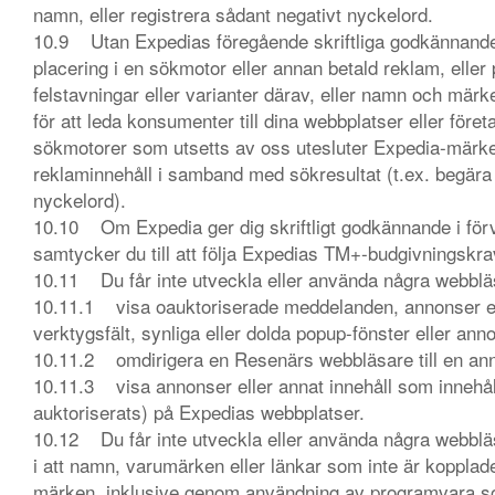
namn, eller registrera sådant negativt nyckelord.
10.9 Utan Expedias föregående skriftliga godkännande få
placering i en sökmotor eller annan betald reklam, elle
felstavningar eller varianter därav, eller namn och mä
för att leda konsumenter till dina webbplatser eller föret
sökmotorer som utsetts av oss utesluter Expedia-märken
reklaminnehåll i samband med sökresultat (t.ex. begära
nyckelord).
10.10 Om Expedia ger dig skriftligt godkännande i för
samtycker du till att följa Expedias TM+-budgivningskra
10.11 Du får inte utveckla eller använda några webbläsa
10.11.1 visa oauktoriserade meddelanden, annonser elle
verktygsfält, synliga eller dolda popup-fönster eller a
10.11.2 omdirigera en Resenärs webbläsare till en annan
10.11.3 visa annonser eller annat innehåll som innehå
auktoriserats) på Expedias webbplatser.
10.12 Du får inte utveckla eller använda några webbläsar
i att namn, varumärken eller länkar som inte är koppla
märken, inklusive genom användning av programvara s