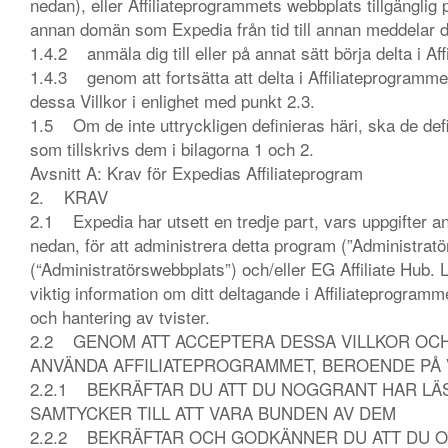
nedan), eller Affiliateprogrammets webbplats tillgänglig 
annan domän som Expedia från tid till annan meddelar di
1.4.2 anmäla dig till eller på annat sätt börja delta i Af
1.4.3 genom att fortsätta att delta i Affiliateprogrammet
dessa Villkor i enlighet med punkt 2.3.
1.5 Om de inte uttryckligen definieras häri, ska de def
som tillskrivs dem i bilagorna 1 och 2.
Avsnitt A: Krav för Expedias Affiliateprogram
2. KRAV
2.1 Expedia har utsett en tredje part, vars uppgifter a
nedan, för att administrera detta program (”Administrat
(“Administratörswebbplats”) och/eller EG Affiliate Hub. 
viktig information om ditt deltagande i Affiliateprogra
och hantering av tvister.
2.2 GENOM ATT ACCEPTERA DESSA VILLKOR OCH/
ANVÄNDA AFFILIATEPROGRAMMET, BEROENDE PÅ V
2.2.1 BEKRÄFTAR DU ATT DU NOGGRANT HAR LÄ
SAMTYCKER TILL ATT VARA BUNDEN AV DEM
2.2.2 BEKRÄFTAR OCH GODKÄNNER DU ATT DU 