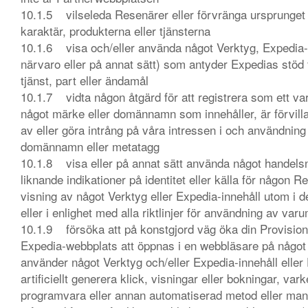
10.1.5 vilseleda Resenärer eller förvränga ursprunget f
karaktär, produkterna eller tjänsterna
10.1.6 visa och/eller använda något Verktyg, Expedia-i
närvaro eller på annat sätt) som antyder Expedias stöd f
tjänst, part eller ändamål
10.1.7 vidta någon åtgärd för att registrera som ett 
något märke eller domännamn som innehåller, är förvillan
av eller göra intrång på våra intressen i och användn
domännamn eller metatagg
10.1.8 visa eller på annat sätt använda något handels
liknande indikationer på identitet eller källa för någon
visning av något Verktyg eller Expedia-innehåll utom i 
eller i enlighet med alla riktlinjer för användning av va
10.1.9 försöka att på konstgjord väg öka din Provision 
Expedia-webbplats att öppnas i en webbläsare på något 
använder något Verktyg och/eller Expedia-innehåll elle
artificiellt generera klick, visningar eller bokningar, va
programvara eller annan automatiserad metod eller man