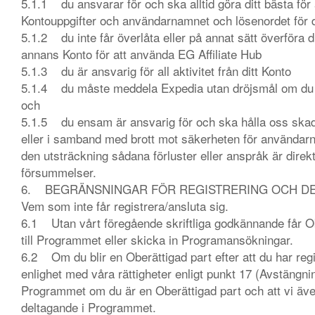
5.1.1 du ansvarar för och ska alltid göra ditt bästa för
Kontouppgifter och användarnamnet och lösenordet för d
5.1.2 du inte får överlåta eller på annat sätt överföra 
annans Konto för att använda EG Affiliate Hub
5.1.3 du är ansvarig för all aktivitet från ditt Konto
5.1.4 du måste meddela Expedia utan dröjsmål om du u
och
5.1.5 du ensam är ansvarig för och ska hålla oss skade
eller i samband med brott mot säkerheten för användarnam
den utsträckning sådana förluster eller anspråk är direkt 
försummelser.
6. BEGRÄNSNINGAR FÖR REGISTRERING OCH D
Vem som inte får registrera/ansluta sig.
6.1 Utan vårt föregående skriftliga godkännande får Ober
till Programmet eller skicka in Programansökningar.
6.2 Om du blir en Oberättigad part efter att du har regis
enlighet med våra rättigheter enligt punkt 17 (Avstängni
Programmet om du är en Oberättigad part och att vi även
deltagande i Programmet.