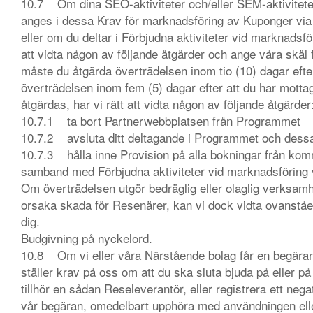
10.7 Om dina SEO-aktiviteter och/eller SEM-aktivitet
anges i dessa Krav för marknadsföring av Kuponger via s
eller om du deltar i Förbjudna aktiviteter vid marknadsf
att vidta någon av följande åtgärder och ange våra skäl 
måste du åtgärda överträdelsen inom tio (10) dagar efte
överträdelsen inom fem (5) dagar efter att du har motta
åtgärdas, har vi rätt att vidta någon av följande åtgärder
10.7.1 ta bort Partnerwebbplatsen från Programmet
10.7.2 avsluta ditt deltagande i Programmet och dessa
10.7.3 hålla inne Provision på alla bokningar från kom
samband med Förbjudna aktiviteter vid marknadsföring 
Om överträdelsen utgör bedräglig eller olaglig verksamhe
orsaka skada för Resenärer, kan vi dock vidta ovanståe
dig.
Budgivning på nyckelord.
10.8 Om vi eller våra Närstående bolag får en begäran
ställer krav på oss om att du ska sluta bjuda på eller 
tillhör en sådan Reseleverantör, eller registrera ett neg
vår begäran, omedelbart upphöra med användningen elle