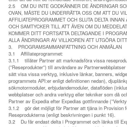
2.5 OM DU INTE GODKÄNNER DE ÄNDRINGAR SOM
OVAN, MÅSTE DU UNDERRÄTTA OSS OM ATT DU VIL
AFFILIATEPROGRAMMET OCH SLUTA DELTA INNAN 
OCH SAMTYCKER TILL ATT ÄVEN OM DU MEDDELAT 
KOMMER DITT FORTSATTA DELTAGANDE I PROGR
ALLA ÄNDRINGAR AV VILLKOREN ATT UTGÖRA DI
3. PROGRAMSAMMANFATTNING OCH ANMÄLAN
3.1 Affiliateprogrammet:
3.1.1 tillåter Partner att marknadsföra vissa reseprodu
(”Reseprodukter”) till användare av Partnerwebbplatser
sätt visa vissa verktyg, inklusive länkar, banners, widge
programmets API:er enligt definitionen nedan), djuplänkg
sökmotormoduler, erbjudandemoduler, dataflöden (inklus
webbplatser och andra verktyg eller tekniker som då och 
Partner av Expedia efter Expedias gottfinnande (”Verkt
3.1.2 gör det möjligt för Partner att tjäna in Provision fö
Reseprodukterna (enligt beskrivningen i punkt 16).
3.2 Du får endast delta i Programmet och länka till Ex