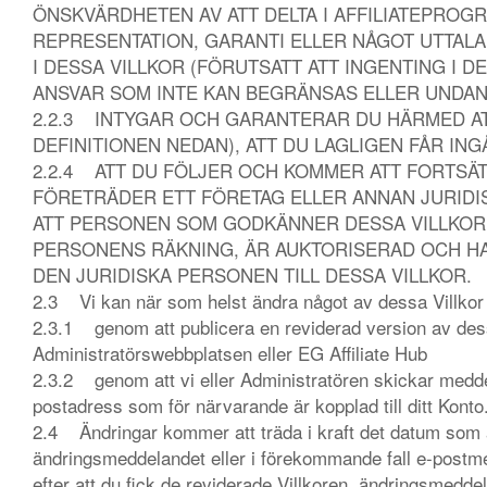
ÖNSKVÄRDHETEN AV ATT DELTA I AFFILIATEPROG
REPRESENTATION, GARANTI ELLER NÅGOT UTTAL
I DESSA VILLKOR (FÖRUTSATT ATT INGENTING I 
ANSVAR SOM INTE KAN BEGRÄNSAS ELLER UNDAN
2.2.3 INTYGAR OCH GARANTERAR DU HÄRMED ATT
DEFINITIONEN NEDAN), ATT DU LAGLIGEN FÅR IN
2.2.4 ATT DU FÖLJER OCH KOMMER ATT FORTSÄT
FÖRETRÄDER ETT FÖRETAG ELLER ANNAN JURID
ATT PERSONEN SOM GODKÄNNER DESSA VILLKOR 
PERSONENS RÄKNING, ÄR AUKTORISERAD OCH HAR
DEN JURIDISKA PERSONEN TILL DESSA VILLKOR.
2.3 Vi kan när som helst ändra något av dessa Villkor e
2.3.1 genom att publicera en reviderad version av dess
Administratörswebbplatsen eller EG Affiliate Hub
2.3.2 genom att vi eller Administratören skickar meddela
postadress som för närvarande är kopplad till ditt Konto
2.4 Ändringar kommer att träda i kraft det datum som a
ändringsmeddelandet eller i förekommande fall e-postmed
efter att du fick de reviderade Villkoren, ändringsmedd