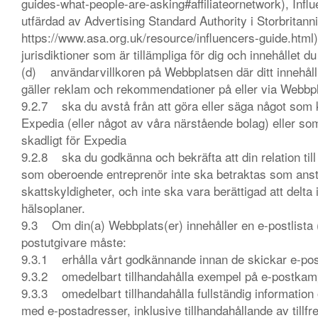
guides-what-people-are-asking#affiliateornetwork), Infl
utfärdad av Advertising Standard Authority i Storbritannie
https://www.asa.org.uk/resource/influencers-guide.html)
jurisdiktioner som är tillämpliga för dig och innehållet 
(d) användarvillkoren på Webbplatsen där ditt innehåll
gäller reklam och rekommendationer på eller via Webb
9.2.7 ska du avstå från att göra eller säga något som k
Expedia (eller något av våra närstående bolag) eller so
skadligt för Expedia
9.2.8 ska du godkänna och bekräfta att din relation til
som oberoende entreprenör inte ska betraktas som anstä
skattskyldigheter, och inte ska vara berättigad att delt
hälsoplaner.
9.3 Om din(a) Webbplats(er) innehåller en e-postlista (
postutgivare måste:
9.3.1 erhålla vårt godkännande innan de skickar e-pos
9.3.2 omedelbart tillhandahålla exempel på e-postkam
9.3.3 omedelbart tillhandahålla fullständig information o
med e-postadresser, inklusive tillhandahållande av tillfr