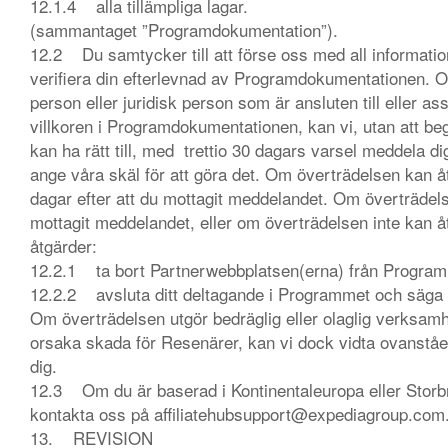
12.1.4 alla tillämpliga lagar.
(sammantaget ”Programdokumentation”).
12.2 Du samtycker till att förse oss med all information
verifiera din efterlevnad av Programdokumentationen. Om 
person eller juridisk person som är ansluten till eller a
villkoren i Programdokumentationen, kan vi, utan att be
kan ha rätt till, med trettio 30 dagars varsel meddela di
ange våra skäl för att göra det. Om överträdelsen kan 
dagar efter att du mottagit meddelandet. Om överträdels
mottagit meddelandet, eller om överträdelsen inte kan åtg
åtgärder:
12.2.1 ta bort Partnerwebbplatsen(erna) från Programm
12.2.2 avsluta ditt deltagande i Programmet och säga u
Om överträdelsen utgör bedräglig eller olaglig verksamhe
orsaka skada för Resenärer, kan vi dock vidta ovanståe
dig.
12.3 Om du är baserad i Kontinentaleuropa eller Storbr
kontakta oss på affiliatehubsupport@expediagroup.com
13. REVISION