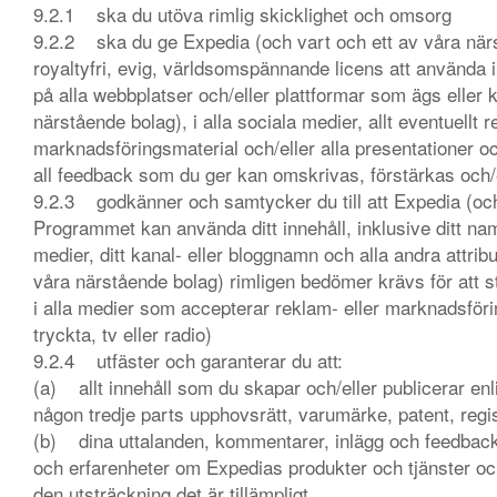
9.2.1 ska du utöva rimlig skicklighet och omsorg
9.2.2 ska du ge Expedia (och vart och ett av våra närst
royaltyfri, evig, världsomspännande licens att använda inn
på alla webbplatser och/eller plattformar som ägs eller 
närstående bolag), i alla sociala medier, allt eventuellt r
marknadsföringsmaterial och/eller alla presentationer och
all feedback som du ger kan omskrivas, förstärkas och/e
9.2.3 godkänner och samtycker du till att Expedia (och 
Programmet kan använda ditt innehåll, inklusive ditt nam
medier, ditt kanal- eller bloggnamn och alla andra attribu
våra närstående bolag) rimligen bedömer krävs för att s
i alla medier som accepterar reklam- eller marknadsförin
tryckta, tv eller radio)
9.2.4 utfäster och garanterar du att:
(a) allt innehåll som du skapar och/eller publicerar enl
någon tredje parts upphovsrätt, varumärke, patent, regis
(b) dina uttalanden, kommentarer, inlägg och feedback 
och erfarenheter om Expedias produkter och tjänster oc
den utsträckning det är tillämpligt