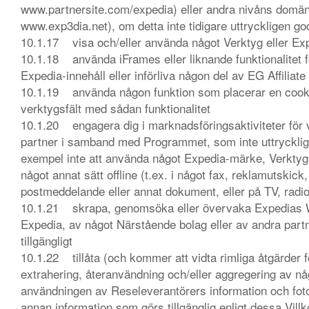
www.partnersite.com/expedia) eller andra nivåns domän
www.exp3dia.net), om detta inte tidigare uttryckligen 
10.1.17 visa och/eller använda något Verktyg eller Expe
10.1.18 använda iFrames eller liknande funktionalitet fö
Expedia-innehåll eller införliva någon del av EG Affiliat
10.1.19 använda någon funktion som placerar en cookie
verktygsfält med sådan funktionalitet
10.1.20 engagera dig i marknadsföringsaktiviteter för v
partner i samband med Programmet, som inte uttryckligen 
exempel inte att använda något Expedia-märke, Verktyg e
något annat sätt offline (t.ex. i något fax, reklamutskick
postmeddelande eller annat dokument, eller på TV, radio
10.1.21 skrapa, genomsöka eller övervaka Expedias W
Expedia, av något Närstående bolag eller av andra partn
tillgängligt
10.1.22 tillåta (och kommer att vidta rimliga åtgärder för
extrahering, återanvändning och/eller aggregering av någ
användningen av Reseleverantörers information och foton)
annan information som görs tillgänglig enligt dessa Vill