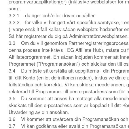
programvaruapplikation(er) (inklusive webbplatser för m
som:
3.2.1 du äger och/eller driver och/eller
3.2.2 för vilka vi har gett vårt specifika samtycke, i e
(i varje enskilt fall kallas sådan webbplats hädanefter 
Så här registrerar du dig på Administratörswebbplatsen
3.3 Om du vill genomföra Partnerregistreringsprocesse
denna process inte krävs i EG Affiliate Hub), måste du f
Affiliateprogrammet. En sådan inbjudan kommer att innehå
Programmet (”Programansökan”) och skickar den till o
3.4 Du måste säkerställa att uppgifterna i din Progra
till ditt Konto (enligt definitionen nedan), inklusive din 
fullständiga och korrekta. Vi kan skicka meddelanden,
relaterad till Programmet till den e-postadress som för n
3.5 Du kommer att anses ha mottagit alla meddeland
skickats till den e-postadress som är kopplad till ditt Ko
Utvärdering av din ansökan.
3.6 Vi kommer att utvärdera din Programansökan och me
3.7 Vi kan godkänna eller avslå din Programansökan ef