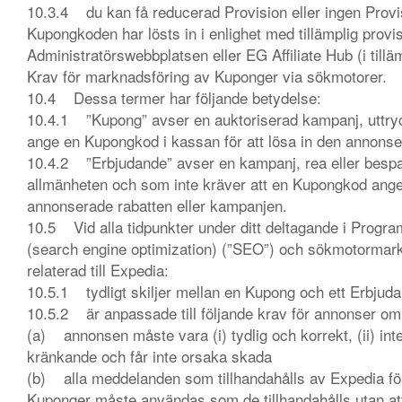
10.3.4 du kan få reducerad Provision eller ingen Provis
Kupongkoden har lösts in i enlighet med tillämplig prov
Administratörswebbplatsen eller EG Affiliate Hub (i tilläm
Krav för marknadsföring av Kuponger via sökmotorer.
10.4 Dessa termer har följande betydelse:
10.4.1 ”Kupong” avser en auktoriserad kampanj, uttry
ange en Kupongkod i kassan för att lösa in den annons
10.4.2 ”Erbjudande” avser en kampanj, rea eller bespar
allmänheten och som inte kräver att en Kupongkod ange
annonserade rabatten eller kampanjen.
10.5 Vid alla tidpunkter under ditt deltagande i Progra
(search engine optimization) (”SEO”) och sökmotormark
relaterad till Expedia:
10.5.1 tydligt skiljer mellan en Kupong och ett Erbju
10.5.2 är anpassade till följande krav för annonser o
(a) annonsen måste vara (i) tydlig och korrekt, (ii) inte v
kränkande och får inte orsaka skada
(b) alla meddelanden som tillhandahålls av Expedia f
Kuponger måste användas som de tillhandahålls utan att