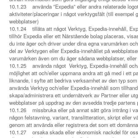
10.1.23 använda ”Expedia” eller andra relaterade logot
aktiviteter/placeringar i något verktygsfält (till exemp
webbplatser)
10.1.24 tillåta att något Verktyg, Expedia-innehåll, E
tillhör Expedia eller ett Närstående bolag placeras, vi
du inte äger och driver under dina egna varumärken och
del av Verktygen eller Expedia-innehållet på webbplatser
varumärken även om du äger sådana webbplatser, eller 
10.1.25 använda något Verktyg, Expedia-innehåll och/e
möjlighet att och/eller uppmana andra att gå med i ett p
liknande, i syfte att bedriva verksamhet av den typ som
använda Verktyg och/eller Expedia-innehåll som tillhanda
skapa/administrera ett undernätverk av Partner eller utg
webbplatser på uppdrag av den avsedda tredje partens p
10.1.26 missbruka eller på annat sätt göra intrång i v
någon felstavning, variant, translitteration, skript eller v
genom att använda eller registrera det som ett domän
10.1.27 orsaka skada eller ekonomisk nackdel för oss