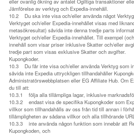
eller ovanlig ökning av antalet Ogiltiga transaktioner ell
Jämförelse av verktyg och Expedia-innehåll.
10.2 Du ska inte visa och/eller använda något Verktyg
Verktyget och/eller Expedia-innehållet visas med liknand
metasökresultat) såvida inte denna tredje parts infor
Verktyget och/eller Expedia-innehållet. Till exempel (o
innehåll som visar priser inklusive Skatter och/eller avg
tredje part som visas exklusive Skatter och avgifter.
Kupongkoder.
10.3 Du får inte visa och/eller använda Verktyg som in
såvida inte Expedia uttryckligen tillhandahåller Kupongkod
Administratörswebbplatsen eller EG Affiliate Hub. Om Ex
du till att:
10.3.1 följa alla tillämpliga lagar, inklusive marknads
10.3.2 endast visa de specifika Kupongkoder som Expedi
villkor som tillhandahålls av oss från tid till annan i fö
tillämpligheten av sådana villkor och alla tillhörande U
10.3.3 inte använda någon funktion som innebär att Re
Kupongkoden, och