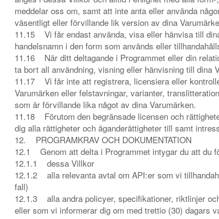
meddelar oss om, samt att inte anta eller använda någon f
väsentligt eller förvillande lik version av dina Varumärk
11.15 Vi får endast använda, visa eller hänvisa till 
handelsnamn i den form som används eller tillhandahåll
11.16 När ditt deltagande i Programmet eller din rela
ta bort all användning, visning eller hänvisning till din
11.17 Vi får inte att registrera, licensiera eller kontr
Varumärken eller felstavningar, varianter, translitteratio
som är förvillande lika något av dina Varumärken.
11.18 Förutom den begränsade licensen och rättighetern
dig alla rättigheter och äganderättigheter till samt in
12. PROGRAMKRAV OCH DOKUMENTATION
12.1 Genom att delta i Programmet intygar du att du föl
12.1.1 dessa Villkor
12.1.2 alla relevanta avtal om API:er som vi tillhandahå
fall)
12.1.3 alla andra policyer, specifikationer, riktlinjer oc
eller som vi informerar dig om med trettio (30) dagars v