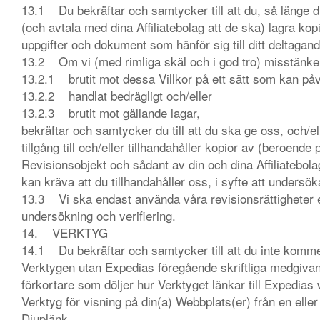
13.1 Du bekräftar och samtycker till att du, så länge d
(och avtala med dina Affiliatebolag att de ska) lagra kopi
uppgifter och dokument som hänför sig till ditt deltaga
13.2 Om vi (med rimliga skäl och i god tro) misstänke
13.2.1 brutit mot dessa Villkor på ett sätt som kan på
13.2.2 handlat bedrägligt och/eller
13.2.3 brutit mot gällande lagar,
bekräftar och samtycker du till att du ska ge oss, och/el
tillgång till och/eller tillhandahåller kopior av (beroende 
Revisionsobjekt och sådant av din och dina Affiliatebol
kan kräva att du tillhandahåller oss, i syfte att unders
13.3 Vi ska endast använda våra revisionsrättigheter en
undersökning och verifiering.
14. VERKTYG
14.1 Du bekräftar och samtycker till att du inte kommer
Verktygen utan Expedias föregående skriftliga medgivan
förkortare som döljer hur Verktyget länkar till Expedias 
Verktyg för visning på din(a) Webbplats(er) från en eller 
Djuplänk