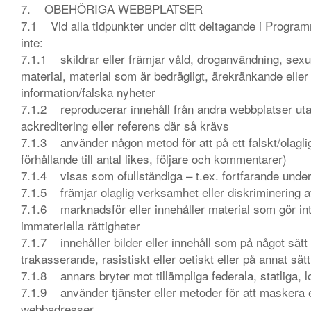
7. OBEHÖRIGA WEBBPLATSER
7.1 Vid alla tidpunkter under ditt deltagande i Program
inte:
7.1.1 skildrar eller främjar våld, droganvändning, sexuell
material, material som är bedrägligt, ärekränkande eller 
information/falska nyheter
7.1.2 reproducerar innehåll från andra webbplatser utan u
ackreditering eller referens där så krävs
7.1.3 använder någon metod för att på ett falskt/olagligt
förhållande till antal likes, följare och kommentarer)
7.1.4 visas som ofullständiga – t.ex. fortfarande under
7.1.5 främjar olaglig verksamhet eller diskriminering a
7.1.6 marknadsför eller innehåller material som gör intrå
immateriella rättigheter
7.1.7 innehåller bilder eller innehåll som på något sätt ä
trakasserande, rasistiskt eller oetiskt eller på annat sät
7.1.8 annars bryter mot tillämpliga federala, statliga, l
7.1.9 använder tjänster eller metoder för att maskera el
webbadresser