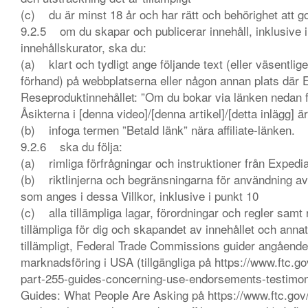
(c) du är minst 18 år och har rätt och behörighet att 
9.2.5 om du skapar och publicerar innehåll, inklusive i
innehållskurator, ska du:
(a) klart och tydligt ange följande text (eller väsentli
förhand) på webbplatserna eller någon annan plats där 
Reseproduktinnehållet: ”Om du bokar via länken nedan få
Åsikterna i [denna video]/[denna artikel]/[detta inlägg] ä
(b) infoga termen ”Betald länk” nära affiliate-länken.
9.2.6 ska du följa:
(a) rimliga förfrågningar och instruktioner från Expedia 
(b) riktlinjerna och begränsningarna för användning a
som anges i dessa Villkor, inklusive i punkt 10
(c) alla tillämpliga lagar, förordningar och regler samt
tillämpliga för dig och skapandet av innehållet och ann
tillämpligt, Federal Trade Commissions guider angåen
marknadsföring i USA (tillgängliga på https://www.ftc.gov
part-255-guides-concerning-use-endorsements-testimon
Guides: What People Are Asking på https://www.ftc.go