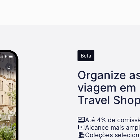
Beta
Organize a
viagem em 
Travel Sho
Até 4% de comissã
Alcance mais amp
Coleções selecio