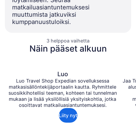
löytämiseen. Seuraa
matkailuasiantuntemuksesi
muuttumista jatkuviksi
kumppanuustuloiksi.
3 helppoa vaihetta
Näin pääset alkuun
Luo
Luo Travel Shop Expedian sovelluksessa
Jaa T
matkasisällöntekijäportaalin kautta. Ryhmittele
alu
suosikkihotellisi teeman, kohteen tai tunnelman
mukaan ja lisää yksilöllisiä yksityiskohtia, jotka
m
osoittavat matkailuasiantuntemuksesi.
Liity nyt